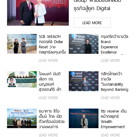
ธุรกิจสู่ยุค Digital
Economy ด้วยทีม
LEAD MORE
Industry Specialists เชื่อม
องค์ความรู้ โอกาสทาง
SCB WEALTH
กรุงศรีคว้ารางวัล
ธุรกิจ และเครือการลงทุน
ถอดรหัส Dollar
Brand
Reset วาง
Experience
เสริมแกร่งธุรกิจ Data
กลยุทธ์ลงทุนครึ่ง
Excellence
Center และ Supply Chain
ปีหลัง ชูหุ้น
Award ตอกย้ำ
LEAD MORE
LEAD MORE
สหรัฐฯ-ตลาดเกิด
คำมั่นสัญญา
ตอกย้ำจุดแข็ง THINK
ใหม่ผนวกบอนด์
แบรนด์ “ชีวิตง่าย
ระยะสั้น-กลาง
ASEAN, THINK CIMB
ได้ทุกวัน”
ไอแบงก์ มีมติ
กสิกรไทยคว้า
เสริมพอร์ตแกร่ง
เลือก ดร.
รางวัล
เบญจรงค์
“Sustainability
สุวรรณคีรี เข้า
Beyond Banking
ดำรงตำแหน่ง
Award” ขับ
LEAD MORE
LEAD MORE
กรรมการ
เคลื่อนภาคธุรกิจ
ธนาคาร
ไทยสู่ Net Zero
และการเติบโต
ธนาคาร ซีไอ
ttb reserve เดิน
อย่างยั่งยืน
เอ็มบี ไทย เปิด
หน้ากลยุทธ์
ตัวเครื่องมือช่วย
Wealth
วางแผนการ
Empowerment
เปลี่ยนผ่านด้าน
ผ่าน WE
LEAD MORE
LEAD MORE
สภาพภูมิอากาศ
Program สร้าง