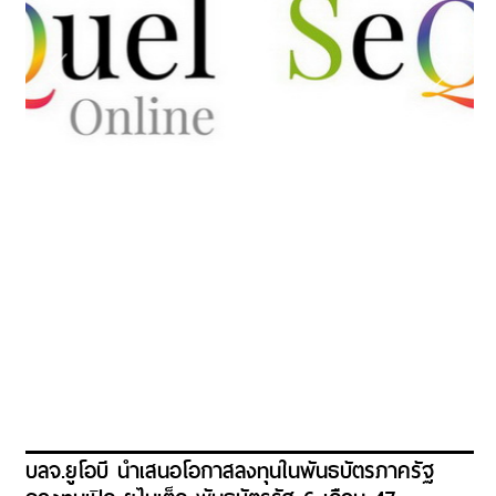
บลจ.ยูโอบี นำเสนอโอกาสลงทุนในพันธบัตรภาครัฐ