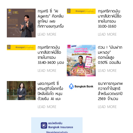
ในงาน The
ผู้นำธุรกิจรุ่นใหม่
Cooler Earth
สานต่อความ
กรุงศรี ชี้ “AI
กรุงศรีคาดเงิน
Thailand 2026
สำเร็จครอบครัว
Agents” คือคลื่น
บาทสัปดาห์นี้ซื้อ
จากรุ่นสู่รุ่น
ลูกใหม่ เผย
ขายในกรอบ
ทิศทางลงทุนครึ่ง
33.00-33.60
หลังปี 2569 เปิด
ติดตามข้อมูลจ้าง
LEAD MORE
LEAD MORE
สูตรจัดพอร์ต
งานสหรัฐฯ
Core & Satellite
รับมือความไม่
กรุงศรีคาดเงิน
ด่วน ! “เงินฝาก
แน่นอนเศรษฐกิจ
บาทสัปดาห์นี้ซื้อ
มหาเฮง”
โลก
ขายในกรอบ
ดอกเบี้ยสูง
33.40-34.00 มอง
0.50% ออมสิน
เฟดคงดอกเบี้ย
ช่วยพ่อค้าแม่ค้า
LEAD MORE
LEAD MORE
เปลี่ยนยอดขาย
เป็นเงินออม
อัตโนมัติ
บลจ.กรุงศรี ชี้
ธนาคารกรุงเทพ
เศรษฐกิจโลกครึ่ง
กวาดกำไรสุทธิ
ปีหลังยังโต หนุน
สำหรับงวดแรกปี
ด้วยธีม AI แนะ
2569 จำนวน
กระจายพอร์ตใน
20,492 ล้านบาท
LEAD MORE
LEAD MORE
หุ้นเชิงรับเพิ่ม