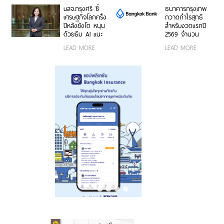
อัตโนมัติ
บลจ.กรุงศรี ชี้
ธนาคารกรุงเทพ
เศรษฐกิจโลกครึ่ง
กวาดกำไรสุทธิ
ปีหลังยังโต หนุน
สำหรับงวดแรกปี
ด้วยธีม AI แนะ
2569 จำนวน
กระจายพอร์ตใน
20,492 ล้านบาท
LEAD MORE
LEAD MORE
หุ้นเชิงรับเพิ่ม