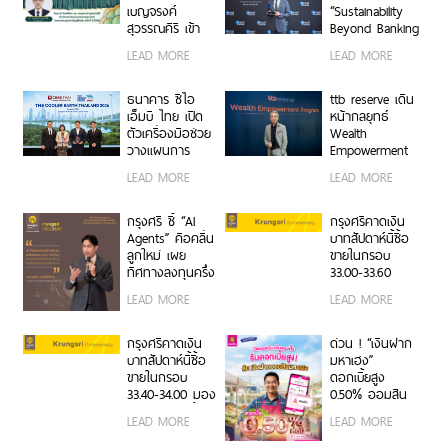
เบญจรงค์
“Sustainability
สุวรรณคีรี เข้า
Beyond Banking
ดำรงตำแหน่ง
Award” ขับ
LEAD MORE
LEAD MORE
กรรมการ
เคลื่อนภาคธุรกิจ
ธนาคาร
ไทยสู่ Net Zero
และการเติบโต
ธนาคาร ซีไอ
ttb reserve เดิน
อย่างยั่งยืน
เอ็มบี ไทย เปิด
หน้ากลยุทธ์
ตัวเครื่องมือช่วย
Wealth
วางแผนการ
Empowerment
เปลี่ยนผ่านด้าน
ผ่าน WE
LEAD MORE
LEAD MORE
สภาพภูมิอากาศ
Program สร้าง
ในงาน The
ผู้นำธุรกิจรุ่นใหม่
Cooler Earth
สานต่อความ
กรุงศรี ชี้ “AI
กรุงศรีคาดเงิน
Thailand 2026
สำเร็จครอบครัว
Agents” คือคลื่น
บาทสัปดาห์นี้ซื้อ
จากรุ่นสู่รุ่น
ลูกใหม่ เผย
ขายในกรอบ
ทิศทางลงทุนครึ่ง
33.00-33.60
หลังปี 2569 เปิด
ติดตามข้อมูลจ้าง
LEAD MORE
LEAD MORE
สูตรจัดพอร์ต
งานสหรัฐฯ
Core & Satellite
รับมือความไม่
กรุงศรีคาดเงิน
ด่วน ! “เงินฝาก
แน่นอนเศรษฐกิจ
บาทสัปดาห์นี้ซื้อ
มหาเฮง”
โลก
ขายในกรอบ
ดอกเบี้ยสูง
33.40-34.00 มอง
0.50% ออมสิน
เฟดคงดอกเบี้ย
ช่วยพ่อค้าแม่ค้า
LEAD MORE
LEAD MORE
เปลี่ยนยอดขาย
เป็นเงินออม