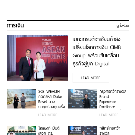
การเงิน
ดูทั้งหมด
เมกะเทรนด์อาเซียนกำลัง
เปลี่ยนโลกการเงิน CIMB
Group พร้อมขับเคลื่อน
ธุรกิจสู่ยุค Digital
Economy ด้วยทีม
LEAD MORE
Industry Specialists เชื่อม
องค์ความรู้ โอกาสทาง
SCB WEALTH
กรุงศรีคว้ารางวัล
ธุรกิจ และเครือการลงทุน
ถอดรหัส Dollar
Brand
Reset วาง
Experience
เสริมแกร่งธุรกิจ Data
กลยุทธ์ลงทุนครึ่ง
Excellence
Center และ Supply Chain
ปีหลัง ชูหุ้น
Award ตอกย้ำ
LEAD MORE
LEAD MORE
สหรัฐฯ-ตลาดเกิด
คำมั่นสัญญา
ตอกย้ำจุดแข็ง THINK
ใหม่ผนวกบอนด์
แบรนด์ “ชีวิตง่าย
ระยะสั้น-กลาง
ASEAN, THINK CIMB
ได้ทุกวัน”
ไอแบงก์ มีมติ
กสิกรไทยคว้า
เสริมพอร์ตแกร่ง
เลือก ดร.
รางวัล