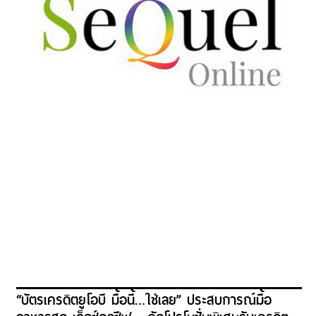
“บัตรเครดิตยูโอบี มื้อนี้…ใช่เลย” ประสบการณ์มื้อ