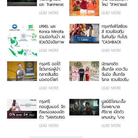
และ TrainHeroic
ใหม่ “สาหร่ายแซ
รับแรงส่งรายได้
นวิช รสซอสพริก
LEAD MORE
LEAD MORE
กลุ่มธุรกิจฟิตเนส
ศรีราชา”
ไตรมาส 2 ปี
2569 โต 25%
LPIXEL และ
กรุงศรีเฟิร์สช้อย
Konica Minolta
ส์ ชวนช้อปคุ้ม
ร่วมมือกันนำ AI
รับคืนคุ้ม กับโปร
ช่วยวินิจฉัยภาพ
“CASHBACK
ทางการแพทย์
MATCH” รับ
LEAD MORE
LEAD MORE
“EIRL” สู่ตลาด
เครดิตเงินคืน
อาเซียน
สูงสุด 7,500
บาท
กรุงศรี ออโต้
บัตรเครดิต
โชว์แกร่งผู้นำ
เซ็นทรัล เดอะวัน
ตลาดสินเชื่อ
จับมือ เซ็นทรัล
มอเตอร์ไซค์
รีเทล ชวนช้อปรับ
พอร์ตครึ่งปีแรก
พอยท์แรง 1 บาท
LEAD MORE
LEAD MORE
ทะลุ 40,000 ล้าน
= 1 พอยท์ กับ
บาท
“CENTRAL
RETAIL X T1
กรุงศรี
มูลนิธิโรคมะเร็ง
CARD DAY”
คอนซูมเมอร์ จัด
โรงพยาบาล
ดีลแรงฉลองเปิด
ศิริราช เปิดตัว
ตัว “SAMSUNG
แคมเปญ “บาง
Galaxy Z Fold8
คน…ไม่มีสิทธิ์
LEAD MORE
LEAD MORE
Ultra | Fold8 |
ป่วยหนัก” ชวน
Flip8” ผ่อน 0%
คนไทยร่วมต่อ
นานสูงสุด 24
ชีวิตผู้ป่วยมะเร็ง