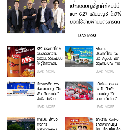
เป้ายอดบัญชีลูกค้าใหม่ปีนี้
แตะ 6.27 แสนบัญชี โต9%
ยอดใช้จ่ายผ่านบัตรเครดิต
4.2 แสนล้านบาท โต 6%
LEAD MORE
และยอดสินเชื่อใหม่ 9.8 หมื่น
ล้านบาท เร่งขยายสินเชื่อ-
KFC ประเทศไทย
Atome
นายหน้าประกันภัย เจาะกลุ่ม
อัปเลเวลความ
ประเทศไทย จับ
อร่อยมื้อวันแม่ปีนี้
มือ Agoda เปิด
Wealth และยกระดับบัตร
ให้จุใจกว่าเดิม
ตัวแคมเปญ “ทริ
เครดิตลูกค้าองค์กร
รับฟรี! “ซอสพริก
ปนี้มีลุ้น” มอบ
LEAD MORE
LEAD MORE
จัมโบ้” ปริมาณ
สิทธิ์ลุ้นเข้าพัก
เพิ่มขึ้น 50%
โรงแรมหรู พร้อม
เพียงซื้อชุดบัก
ผ่อน 0% ได้ 3
บัตรเครดิต ttb
แม็คโคร ฉลอง
เก็ตที่ร่วมรายการ
งวด**
ส่งแคมเปญ “อิ่ม
37 ปี เปิดตัว
ราคา 349 บาท
ฟิน อินเจแปน”
แคมเปญ “รัก
ขึ้นไป ตั้งแต่ 8 –
จับมือกับร้าน
มาก แม็คโคร”
12 สิงหาคมนี้ ที่
อาหารญี่ปุ่นชื่อ
แทนคำขอบคุณ
LEAD MORE
LEAD MORE
ร้าน KFC ทั่ว
ดังกว่า 40 ร้าน
ลูกค้าและผู้
ประเทศ
ประกอบการไทยที่
ร่วมเติบโตเคียง
การ์มิน เข้าซื้อ
สาหร่าย Koriko
ข้างกันมา
กิจการ
รุกตลาดคนรุ่น
TrainingPeaks
ใหม่ ล๊อนช์สินค้า