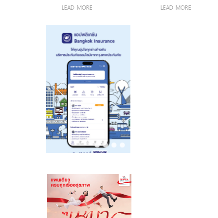
Galaxy Z Fold8
คน…ไม่มีสิทธิ์
LEAD MORE
LEAD MORE
Ultra | Fold8 |
ป่วยหนัก” ชวน
Flip8” ผ่อน 0%
คนไทยร่วมต่อ
นานสูงสุด 24
ชีวิตผู้ป่วยมะเร็ง
เดือน
ยากไร้