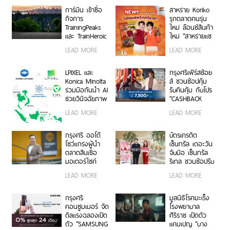
ร่วมเติบโตเคียง
การ์มิน เข้าซื้อ
สาหร่าย Koriko
ข้างกันมา
กิจการ
รุกตลาดคนรุ่น
TrainingPeaks
ใหม่ ล๊อนช์สินค้า
และ TrainHeroic
ใหม่ “สาหร่ายแซ
รับแรงส่งรายได้
นวิช รสซอสพริก
LEAD MORE
LEAD MORE
กลุ่มธุรกิจฟิตเนส
ศรีราชา”
ไตรมาส 2 ปี
2569 โต 25%
LPIXEL และ
กรุงศรีเฟิร์สช้อย
Konica Minolta
ส์ ชวนช้อปคุ้ม
ร่วมมือกันนำ AI
รับคืนคุ้ม กับโปร
ช่วยวินิจฉัยภาพ
“CASHBACK
ทางการแพทย์
MATCH” รับ
LEAD MORE
LEAD MORE
“EIRL” สู่ตลาด
เครดิตเงินคืน
อาเซียน
สูงสุด 7,500
บาท
กรุงศรี ออโต้
บัตรเครดิต
โชว์แกร่งผู้นำ
เซ็นทรัล เดอะวัน
ตลาดสินเชื่อ
จับมือ เซ็นทรัล
มอเตอร์ไซค์
รีเทล ชวนช้อปรับ
พอร์ตครึ่งปีแรก
พอยท์แรง 1 บาท
LEAD MORE
LEAD MORE
ทะลุ 40,000 ล้าน
= 1 พอยท์ กับ
บาท
“CENTRAL
RETAIL X T1
กรุงศรี
มูลนิธิโรคมะเร็ง
CARD DAY”
คอนซูมเมอร์ จัด
โรงพยาบาล
ดีลแรงฉลองเปิด
ศิริราช เปิดตัว
ตัว “SAMSUNG
แคมเปญ “บาง