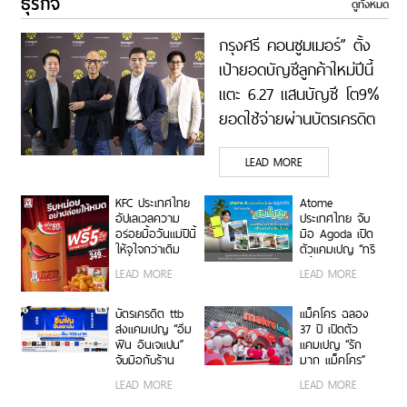
ธุรกิจ
ดูทั้งหมด
กรุงศรี คอนซูมเมอร์” ตั้ง
เป้ายอดบัญชีลูกค้าใหม่ปีนี้
แตะ 6.27 แสนบัญชี โต9%
ยอดใช้จ่ายผ่านบัตรเครดิต
4.2 แสนล้านบาท โต 6%
LEAD MORE
และยอดสินเชื่อใหม่ 9.8 หมื่น
ล้านบาท เร่งขยายสินเชื่อ-
KFC ประเทศไทย
Atome
นายหน้าประกันภัย เจาะกลุ่ม
อัปเลเวลความ
ประเทศไทย จับ
อร่อยมื้อวันแม่ปีนี้
มือ Agoda เปิด
Wealth และยกระดับบัตร
ให้จุใจกว่าเดิม
ตัวแคมเปญ “ทริ
เครดิตลูกค้าองค์กร
รับฟรี! “ซอสพริก
ปนี้มีลุ้น” มอบ
LEAD MORE
LEAD MORE
จัมโบ้” ปริมาณ
สิทธิ์ลุ้นเข้าพัก
เพิ่มขึ้น 50%
โรงแรมหรู พร้อม
เพียงซื้อชุดบัก
ผ่อน 0% ได้ 3
บัตรเครดิต ttb
แม็คโคร ฉลอง
เก็ตที่ร่วมรายการ
งวด**
ส่งแคมเปญ “อิ่ม
37 ปี เปิดตัว
ราคา 349 บาท
ฟิน อินเจแปน”
แคมเปญ “รัก
ขึ้นไป ตั้งแต่ 8 –
จับมือกับร้าน
มาก แม็คโคร”
12 สิงหาคมนี้ ที่
อาหารญี่ปุ่นชื่อ
แทนคำขอบคุณ
LEAD MORE
LEAD MORE
ร้าน KFC ทั่ว
ดังกว่า 40 ร้าน
ลูกค้าและผู้
ประเทศ
ประกอบการไทยที่