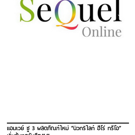
แอมเวย์ ชู 3 ผลิตภัณฑ์ใหม่ “นิวทริไลท์ ฮีโร่ ทรีโอ”