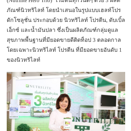
(Nutrilite Hero Trio)” เริ่มต้นทุกวันดีๆ ด้วย 3 ผลิต
ภัณฑ์นิวทริไลท์ โดยนำเสนอในรูปแบบเฮลท์โปร
ดักโซลูชั่น ประกอบด้วย นิวทริไลท์ โปรตีน, ดับเบิ้ล
เอ็กซ์ และน้ำมันปลา ซึ่งเป็นผลิตภัณฑ์กลุ่มดูแล
สุขภาพพื้นฐานที่มียอดขายดีติดท็อป 3 ตลอดกาล
โดยเฉพาะนิวทริไลท์ โปรตีน ที่มียอดขายอันดับ 1
ของนิวทริไลท์