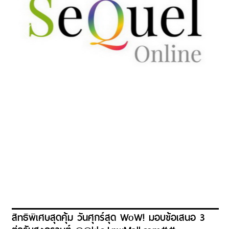
สิทธิพิเศษสุดคุ้ม วันศุกร์สุด WoW! มอบข้อเสนอ 3