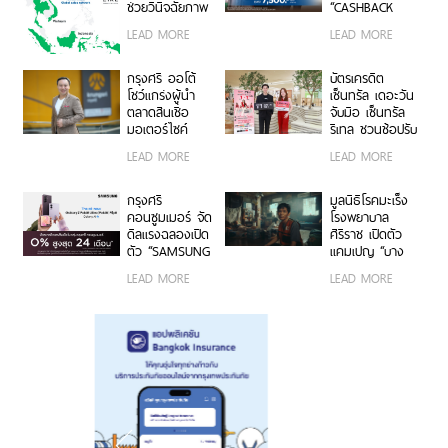
ช่วยวินิจฉัยภาพ
“CASHBACK
ทางการแพทย์
MATCH” รับ
LEAD MORE
LEAD MORE
“EIRL” สู่ตลาด
เครดิตเงินคืน
อาเซียน
สูงสุด 7,500
บาท
กรุงศรี ออโต้
บัตรเครดิต
โชว์แกร่งผู้นำ
เซ็นทรัล เดอะวัน
ตลาดสินเชื่อ
จับมือ เซ็นทรัล
มอเตอร์ไซค์
รีเทล ชวนช้อปรับ
พอร์ตครึ่งปีแรก
พอยท์แรง 1 บาท
LEAD MORE
LEAD MORE
ทะลุ 40,000 ล้าน
= 1 พอยท์ กับ
บาท
“CENTRAL
RETAIL X T1
กรุงศรี
มูลนิธิโรคมะเร็ง
CARD DAY”
คอนซูมเมอร์ จัด
โรงพยาบาล
ดีลแรงฉลองเปิด
ศิริราช เปิดตัว
ตัว “SAMSUNG
แคมเปญ “บาง
Galaxy Z Fold8
คน…ไม่มีสิทธิ์
LEAD MORE
LEAD MORE
Ultra | Fold8 |
ป่วยหนัก” ชวน
Flip8” ผ่อน 0%
คนไทยร่วมต่อ
นานสูงสุด 24
ชีวิตผู้ป่วยมะเร็ง
เดือน
ยากไร้