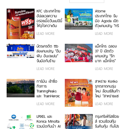
ล้านบาท เร่งขยายสินเชื่อ-
KFC ประเทศไทย
Atome
นายหน้าประกันภัย เจาะกลุ่ม
อัปเลเวลความ
ประเทศไทย จับ
อร่อยมื้อวันแม่ปีนี้
มือ Agoda เปิด
Wealth และยกระดับบัตร
ให้จุใจกว่าเดิม
ตัวแคมเปญ “ทริ
เครดิตลูกค้าองค์กร
รับฟรี! “ซอสพริก
ปนี้มีลุ้น” มอบ
LEAD MORE
LEAD MORE
จัมโบ้” ปริมาณ
สิทธิ์ลุ้นเข้าพัก
เพิ่มขึ้น 50%
โรงแรมหรู พร้อม
เพียงซื้อชุดบัก
ผ่อน 0% ได้ 3
บัตรเครดิต ttb
แม็คโคร ฉลอง
เก็ตที่ร่วมรายการ
งวด**
ส่งแคมเปญ “อิ่ม
37 ปี เปิดตัว
ราคา 349 บาท
ฟิน อินเจแปน”
แคมเปญ “รัก
ขึ้นไป ตั้งแต่ 8 –
จับมือกับร้าน
มาก แม็คโคร”
12 สิงหาคมนี้ ที่
อาหารญี่ปุ่นชื่อ
แทนคำขอบคุณ
LEAD MORE
LEAD MORE
ร้าน KFC ทั่ว
ดังกว่า 40 ร้าน
ลูกค้าและผู้
ประเทศ
ประกอบการไทยที่
ร่วมเติบโตเคียง
การ์มิน เข้าซื้อ
สาหร่าย Koriko
ข้างกันมา
กิจการ
รุกตลาดคนรุ่น
TrainingPeaks
ใหม่ ล๊อนช์สินค้า
และ TrainHeroic
ใหม่ “สาหร่ายแซ
รับแรงส่งรายได้
นวิช รสซอสพริก
LEAD MORE
LEAD MORE
กลุ่มธุรกิจฟิตเนส
ศรีราชา”
ไตรมาส 2 ปี
2569 โต 25%
LPIXEL และ
กรุงศรีเฟิร์สช้อย
Konica Minolta
ส์ ชวนช้อปคุ้ม
ร่วมมือกันนำ AI
รับคืนคุ้ม กับโปร