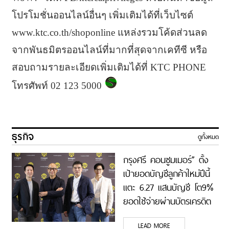
โปรโมชั่นออนไลน์อื่นๆ เพิ่มเติมได้ที่เว็บไซต์
www.ktc.co.th/shoponline แหล่งรวมโค้ดส่วนลด
จากพันธมิตรออนไลน์ที่มากที่สุดจากเคทีซี หรือ
สอบถามรายละเอียดเพิ่มเติมได้ที่ KTC PHONE
โทรศัพท์ 02 123 5000
ธุรกิจ
ดูทั้งหมด
กรุงศรี คอนซูมเมอร์” ตั้ง
เป้ายอดบัญชีลูกค้าใหม่ปีนี้
แตะ 6.27 แสนบัญชี โต9%
ยอดใช้จ่ายผ่านบัตรเครดิต
4.2 แสนล้านบาท โต 6%
LEAD MORE
และยอดสินเชื่อใหม่ 9.8 หมื่น