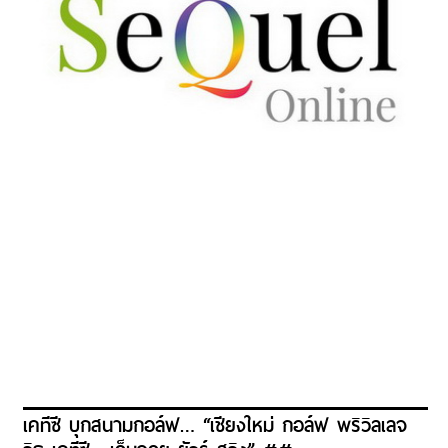
เคทีซี บุกสนามกอล์ฟ… “เชียงใหม่ กอล์ฟ พริวิลเลจ