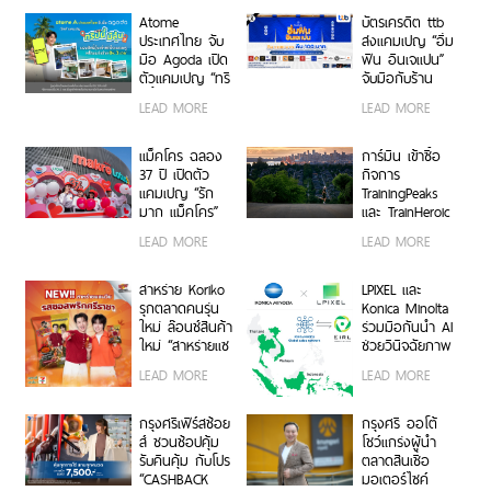
Atome
บัตรเครดิต ttb
ประเทศไทย จับ
ส่งแคมเปญ “อิ่ม
มือ Agoda เปิด
ฟิน อินเจแปน”
ตัวแคมเปญ “ทริ
จับมือกับร้าน
ปนี้มีลุ้น” มอบ
อาหารญี่ปุ่นชื่อ
LEAD MORE
LEAD MORE
สิทธิ์ลุ้นเข้าพัก
ดังกว่า 40 ร้าน
โรงแรมหรู พร้อม
ผ่อน 0% ได้ 3
แม็คโคร ฉลอง
การ์มิน เข้าซื้อ
งวด**
37 ปี เปิดตัว
กิจการ
แคมเปญ “รัก
TrainingPeaks
มาก แม็คโคร”
และ TrainHeroic
แทนคำขอบคุณ
รับแรงส่งรายได้
LEAD MORE
LEAD MORE
ลูกค้าและผู้
กลุ่มธุรกิจฟิตเนส
ประกอบการไทยที่
ไตรมาส 2 ปี
ร่วมเติบโตเคียง
2569 โต 25%
สาหร่าย Koriko
LPIXEL และ
ข้างกันมา
รุกตลาดคนรุ่น
Konica Minolta
ใหม่ ล๊อนช์สินค้า
ร่วมมือกันนำ AI
ใหม่ “สาหร่ายแซ
ช่วยวินิจฉัยภาพ
นวิช รสซอสพริก
ทางการแพทย์
LEAD MORE
LEAD MORE
ศรีราชา”
“EIRL” สู่ตลาด
อาเซียน
กรุงศรีเฟิร์สช้อย
กรุงศรี ออโต้
ส์ ชวนช้อปคุ้ม
โชว์แกร่งผู้นำ
รับคืนคุ้ม กับโปร
ตลาดสินเชื่อ
“CASHBACK
มอเตอร์ไซค์