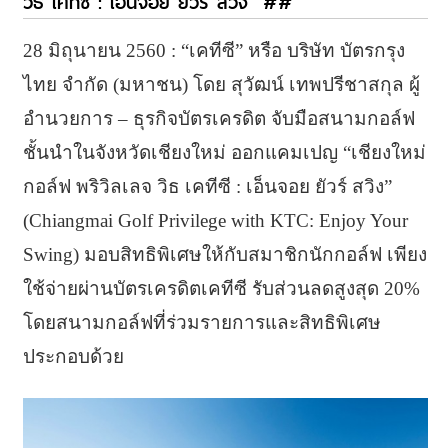
วิธ เคทีซี : เอ็นจอย ยัวร์ สวิง” ##
28 มิถุนายน 2560 : “เคทีซี” หรือ บริษัท บัตรกรุง
ไทย จำกัด (มหาชน) โดย สุวัฒน์ เทพปรีชาสกุล ผู้
อำนวยการ – ธุรกิจบัตรเครดิต จับมือสนามกอล์ฟ
ชั้นนำในจังหวัดเชียงใหม่ ออกแคมเปญ “เชียงใหม่
กอล์ฟ พริวิลเลจ วิธ เคทีซี : เอ็นจอย ยัวร์ สวิง”
(Chiangmai Golf Privilege with KTC: Enjoy Your
Swing) มอบสิทธิพิเศษให้กับสมาชิกนักกอล์ฟ เพียง
ใช้จ่ายผ่านบัตรเครดิตเคทีซี รับส่วนลดสูงสุด 20%
โดยสนามกอล์ฟที่ร่วมรายการและสิทธิพิเศษ
ประกอบด้วย