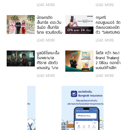
MATCH” รับ
พอร์ตครึ่งปีแรก
LEAD MORE
LEAD MORE
เครดิตเงินคืน
ทะลุ 40,000 ล้าน
สูงสุด 7,500
บาท
บาท
บัตรเครดิต
กรุงศรี
เซ็นทรัล เดอะวัน
คอนซูมเมอร์ จัด
จับมือ เซ็นทรัล
ดีลแรงฉลองเปิด
รีเทล ชวนช้อปรับ
ตัว “SAMSUNG
พอยท์แรง 1 บาท
Galaxy Z Fold8
LEAD MORE
LEAD MORE
= 1 พอยท์ กับ
Ultra | Fold8 |
“CENTRAL
Flip8” ผ่อน 0%
RETAIL X T1
นานสูงสุด 24
มูลนิธิโรคมะเร็ง
โลตัส คว้า No.1
CARD DAY”
เดือน
โรงพยาบาล
Brand Thailand
ศิริราช เปิดตัว
2 ปีซ้อน ตอกย้ำ
แคมเปญ “บาง
แบรนด์ค้าปลีก
คน…ไม่มีสิทธิ์
อันดับ 1 ในใจ
LEAD MORE
LEAD MORE
ป่วยหนัก” ชวน
มหาชน ผ่านการ
คนไทยร่วมต่อ
เติบโตอย่าง
ชีวิตผู้ป่วยมะเร็ง
แข็งแกร่ง และ
ยากไร้
ประสบการณ์ใหม่
ที่หาที่ไหนไม่ได้
อย่าง The
Hidden Taste
Thailand