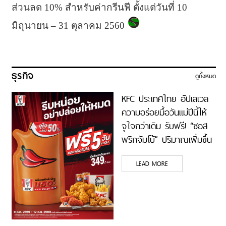
ส่วนลด 10% สำหรับค่ากรีนฟี ตั้งแต่วันที่ 10
มิถุนายน – 31 ตุลาคม 2560
ธุรกิจ
ดูทั้งหมด
KFC ประเทศไทย อัปเลเวล
ความอร่อยมื้อวันแม่ปีนี้ให้
จุใจกว่าเดิม รับฟรี! “ซอส
พริกจัมโบ้” ปริมาณเพิ่มขึ้น
50% เพียงซื้อชุดบักเก็ตที่
LEAD MORE
ร่วมรายการราคา 349 บาท
ขึ้นไป ตั้งแต่ 8 – 12
สิงหาคมนี้ ที่ร้าน KFC ทั่ว
ประเทศ