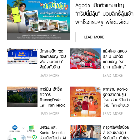
Agoda เปิดตัวแคมเปญ
“ทริปนี้มีลุ้น” มอบสิทธิ์ลุ้นเข้า
พักโรงแรมหรู พร้อมผ่อน
0% ได้ 3 งวด**
LEAD MORE
บัตรเครดิต ttb
แม็คโคร ฉลอง
ส่งแคมเปญ “อิ่ม
37 ปี เปิดตัว
ฟิน อินเจแปน”
แคมเปญ “รัก
จับมือกับร้าน
มาก แม็คโคร”
อาหารญี่ปุ่นชื่อ
แทนคำขอบคุณ
LEAD MORE
LEAD MORE
ดังกว่า 40 ร้าน
ลูกค้าและผู้
ประกอบการไทยที่
ร่วมเติบโตเคียง
การ์มิน เข้าซื้อ
สาหร่าย Koriko
ข้างกันมา
กิจการ
รุกตลาดคนรุ่น
TrainingPeaks
ใหม่ ล๊อนช์สินค้า
และ TrainHeroic
ใหม่ “สาหร่ายแซ
รับแรงส่งรายได้
นวิช รสซอสพริก
LEAD MORE
LEAD MORE
กลุ่มธุรกิจฟิตเนส
ศรีราชา”
ไตรมาส 2 ปี
2569 โต 25%
LPIXEL และ
กรุงศรีเฟิร์สช้อย
Konica Minolta
ส์ ชวนช้อปคุ้ม
ร่วมมือกันนำ AI
รับคืนคุ้ม กับโปร