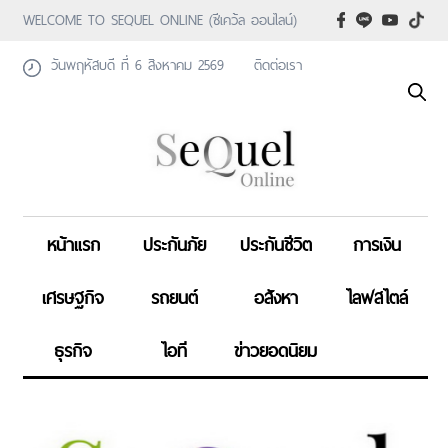
WELCOME TO SEQUEL ONLINE (ซีเคว้ล ออนไลน์)
วันพฤหัสบดี ที่ 6 สิงหาคม 2569
ติดต่อเรา
หน้าแรก
ประกันภัย
ประกันชีวิต
การเงิน
เศรษฐกิจ
รถยนต์
อสังหา
ไลฟสไตล์
ธุรกิจ
ไอที
ข่าวยอดนิยม