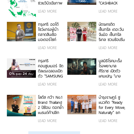
ช่วยวินิจฉัยภาพ
“CASHBACK
ทางการแพทย์
MATCH” รับ
LEAD MORE
LEAD MORE
“EIRL” สู่ตลาด
เครดิตเงินคืน
อาเซียน
สูงสุด 7,500
บาท
กรุงศรี ออโต้
บัตรเครดิต
โชว์แกร่งผู้นำ
เซ็นทรัล เดอะวัน
ตลาดสินเชื่อ
จับมือ เซ็นทรัล
มอเตอร์ไซค์
รีเทล ชวนช้อปรับ
พอร์ตครึ่งปีแรก
พอยท์แรง 1 บาท
LEAD MORE
LEAD MORE
ทะลุ 40,000 ล้าน
= 1 พอยท์ กับ
บาท
“CENTRAL
RETAIL X T1
กรุงศรี
มูลนิธิโรคมะเร็ง
CARD DAY”
คอนซูมเมอร์ จัด
โรงพยาบาล
ดีลแรงฉลองเปิด
ศิริราช เปิดตัว
ตัว “SAMSUNG
แคมเปญ “บาง
Galaxy Z Fold8
คน…ไม่มีสิทธิ์
LEAD MORE
LEAD MORE
Ultra | Fold8 |
ป่วยหนัก” ชวน
Flip8” ผ่อน 0%
คนไทยร่วมต่อ
นานสูงสุด 24
ชีวิตผู้ป่วยมะเร็ง
โลตัส คว้า No.1
บำรุงราษฎร์ ชู
เดือน
ยากไร้
Brand Thailand
แนวคิด “Ready
2 ปีซ้อน ตอกย้ำ
for Every Move,
แบรนด์ค้าปลีก
Naturally” ยก
อันดับ 1 ในใจ
ระดับศูนย์
LEAD MORE
LEAD MORE
มหาชน ผ่านการ
เวชศาสตร์การ
เติบโตอย่าง
กีฬาและข้อดูแล
แข็งแกร่ง และ
แบบองค์รวม