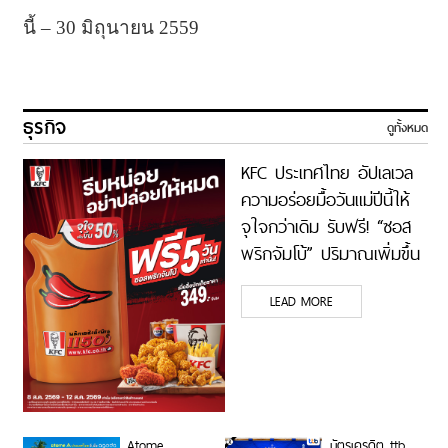
นี้ – 30 มิถุนายน 2559
ธุรกิจ
ดูทั้งหมด
KFC ประเทศไทย อัปเลเวล
ความอร่อยมื้อวันแม่ปีนี้ให้
จุใจกว่าเดิม รับฟรี! “ซอส
พริกจัมโบ้” ปริมาณเพิ่มขึ้น
50% เพียงซื้อชุดบักเก็ตที่
LEAD MORE
ร่วมรายการราคา 349 บาท
ขึ้นไป ตั้งแต่ 8 – 12
สิงหาคมนี้ ที่ร้าน KFC ทั่ว
ประเทศ
Atome
บัตรเครดิต ttb