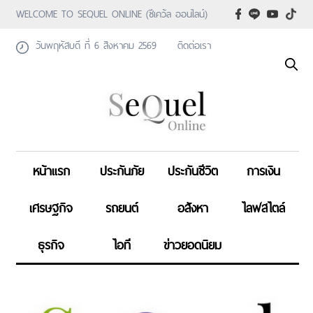
WELCOME TO SEQUEL ONLINE (ซีเคว้ล ออนไลน์)
วันพฤหัสบดี ที่ 6 สิงหาคม 2569
ติดต่อเรา
หน้าแรก
ประกันภัย
ประกันชีวิต
การเงิน
เศรษฐกิจ
รถยนต์
อสังหา
ไลฟสไตล์
ธุรกิจ
ไอที
ข่าวยอดนิยม