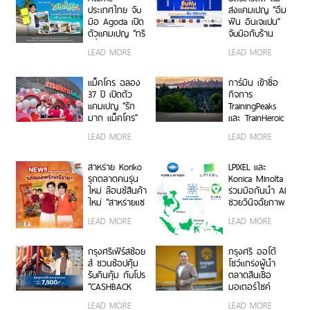
ประเทศไทย จับ
ส่งแคมเปญ “อิ่ม
มือ Agoda เปิด
ฟิน อินเจแปน”
ตัวแคมเปญ “ทริ
จับมือกับร้าน
ปนี้มีลุ้น” มอบ
อาหารญี่ปุ่นชื่อ
LEAD MORE
LEAD MORE
สิทธิ์ลุ้นเข้าพัก
ดังกว่า 40 ร้าน
โรงแรมหรู พร้อม
ผ่อน 0% ได้ 3
แม็คโคร ฉลอง
การ์มิน เข้าซื้อ
งวด**
37 ปี เปิดตัว
กิจการ
แคมเปญ “รัก
TrainingPeaks
มาก แม็คโคร”
และ TrainHeroic
แทนคำขอบคุณ
รับแรงส่งรายได้
LEAD MORE
LEAD MORE
ลูกค้าและผู้
กลุ่มธุรกิจฟิตเนส
ประกอบการไทยที่
ไตรมาส 2 ปี
ร่วมเติบโตเคียง
2569 โต 25%
สาหร่าย Koriko
LPIXEL และ
ข้างกันมา
รุกตลาดคนรุ่น
Konica Minolta
ใหม่ ล๊อนช์สินค้า
ร่วมมือกันนำ AI
ใหม่ “สาหร่ายแซ
ช่วยวินิจฉัยภาพ
นวิช รสซอสพริก
ทางการแพทย์
LEAD MORE
LEAD MORE
ศรีราชา”
“EIRL” สู่ตลาด
อาเซียน
กรุงศรีเฟิร์สช้อย
กรุงศรี ออโต้
ส์ ชวนช้อปคุ้ม
โชว์แกร่งผู้นำ
รับคืนคุ้ม กับโปร
ตลาดสินเชื่อ
“CASHBACK
มอเตอร์ไซค์
MATCH” รับ
พอร์ตครึ่งปีแรก
LEAD MORE
LEAD MORE
เครดิตเงินคืน
ทะลุ 40,000 ล้าน