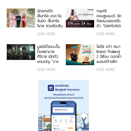
สูงสุด 7,500
บาท
บาท
บัตรเครดิต
กรุงศรี
เซ็นทรัล เดอะวัน
คอนซูมเมอร์ จัด
จับมือ เซ็นทรัล
ดีลแรงฉลองเปิด
รีเทล ชวนช้อปรับ
ตัว “SAMSUNG
พอยท์แรง 1 บาท
Galaxy Z Fold8
LEAD MORE
LEAD MORE
= 1 พอยท์ กับ
Ultra | Fold8 |
“CENTRAL
Flip8” ผ่อน 0%
RETAIL X T1
นานสูงสุด 24
มูลนิธิโรคมะเร็ง
โลตัส คว้า No.1
CARD DAY”
เดือน
โรงพยาบาล
Brand Thailand
ศิริราช เปิดตัว
2 ปีซ้อน ตอกย้ำ
แคมเปญ “บาง
แบรนด์ค้าปลีก
คน…ไม่มีสิทธิ์
อันดับ 1 ในใจ
LEAD MORE
LEAD MORE
ป่วยหนัก” ชวน
มหาชน ผ่านการ
คนไทยร่วมต่อ
เติบโตอย่าง
ชีวิตผู้ป่วยมะเร็ง
แข็งแกร่ง และ
ยากไร้
ประสบการณ์ใหม่
ที่หาที่ไหนไม่ได้
อย่าง The
Hidden Taste
Thailand