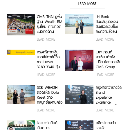
LEAD MORE
CIMB THAI ปูพื้น
LH Bank
ฐาน Wealth RM
สนับสนุนวงเงิน
รุ่นใหม่ ถ่ายทอด
สินเชื่อเชื่อมโยง
แนวคิดด้าน
กับความยั่งยืน
Sustainability
1,000 ล้านบาท
LEAD MORE
LEAD MORE
เพื่อความมั่งคั่ง
แก่บริษัท
อย่างยั่งยืน
GUNKUL เพื่อขับ
เคลื่อนพลังงาน
กรุงศรีคาดเงิน
เมกะเทรนด์
สะอาดสู่เป้าหมาย
บาทสัปดาห์นี้ซื้อ
อาเซียนกำลัง
Carbon
ขายในกรอบ
เปลี่ยนโลกการเงิน
Neutrality และ
32.80-33.40 ลุ้น
CIMB Group
Net Zero
เงินเฟ้อสหรัฐฯ
พร้อมขับเคลื่อน
LEAD MORE
LEAD MORE
หลังจ้างงานแผ่ว
ธุรกิจสู่ยุค Digital
Economy ด้วย
ทีม Industry
SCB WEALTH
กรุงศรีคว้ารางวัล
Specialists เชื่อม
ถอดรหัส Dollar
Brand
องค์ความรู้
Reset วาง
Experience
โอกาสทางธุรกิจ
กลยุทธ์ลงทุนครึ่ง
Excellence
และเครือการ
ปีหลัง ชูหุ้น
Award ตอกย้ำ
LEAD MORE
LEAD MORE
ลงทุน เสริมแกร่ง
สหรัฐฯ-ตลาดเกิด
คำมั่นสัญญา
ธุรกิจ Data
ใหม่ผนวกบอนด์
แบรนด์ “ชีวิตง่าย
Center และ
ระยะสั้น-กลาง
ได้ทุกวัน”
ไอแบงก์ มีมติ
กสิกรไทยคว้า
Supply Chain
เสริมพอร์ตแกร่ง
เลือก ดร.
รางวัล