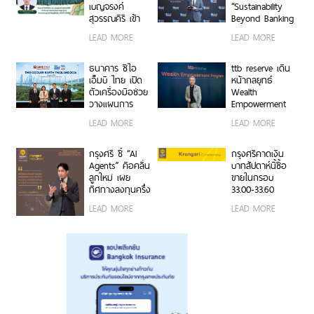
ตอกย้ำจุดแข็ง
เบญจรงค์
“Sustainability
THINK ASEAN,
สุวรรณคีรี เข้า
Beyond Banking
THINK CIMB
ดำรงตำแหน่ง
Award” ขับ
LEAD MORE
LEAD MORE
กรรมการ
เคลื่อนภาคธุรกิจ
ธนาคาร
ไทยสู่ Net Zero
และการเติบโต
ธนาคาร ซีไอ
ttb reserve เดิน
อย่างยั่งยืน
เอ็มบี ไทย เปิด
หน้ากลยุทธ์
ตัวเครื่องมือช่วย
Wealth
วางแผนการ
Empowerment
เปลี่ยนผ่านด้าน
ผ่าน WE
LEAD MORE
LEAD MORE
สภาพภูมิอากาศ
Program สร้าง
ในงาน The
ผู้นำธุรกิจรุ่นใหม่
Cooler Earth
สานต่อความ
กรุงศรี ชี้ “AI
กรุงศรีคาดเงิน
Thailand 2026
สำเร็จครอบครัว
Agents” คือคลื่น
บาทสัปดาห์นี้ซื้อ
จากรุ่นสู่รุ่น
ลูกใหม่ เผย
ขายในกรอบ
ทิศทางลงทุนครึ่ง
33.00-33.60
หลังปี 2569 เปิด
ติดตามข้อมูลจ้าง
LEAD MORE
LEAD MORE
สูตรจัดพอร์ต
งานสหรัฐฯ
Core & Satellite
รับมือความไม่
แน่นอนเศรษฐกิจ
โลก